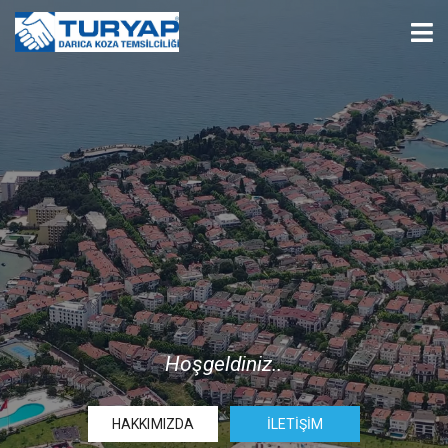
Hoşgeldiniz..
HAKKIMIZDA
İLETIŞIM