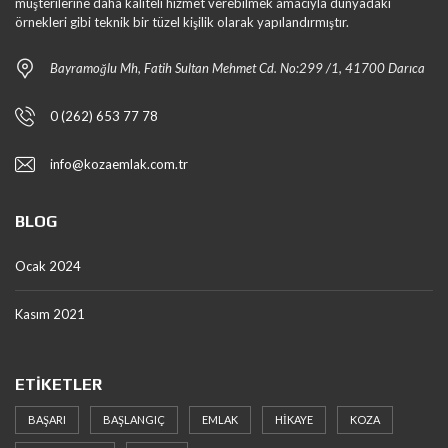
müşterilerine daha kaliteli hizmet verebilmek amacıyla dünyadaki
örnekleri gibi teknik bir tüzel kişilik olarak yapılandırmıştır.
Bayramoğlu Mh, Fatih Sultan Mehmet Cd. No:299 /1, 41700 Darıca
0 (262) 653 77 78
info@kozaemlak.com.tr
BLOG
Ocak 2024
Kasım 2021
ETIKETLER
BAŞARI
BAŞLANGIÇ
EMLAK
HIKAYE
KOZA