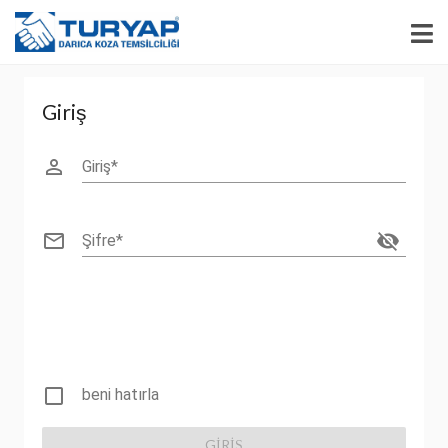
Giriş
perm_identity
Giriş
mail_outline
visibility_off
Şifre
check_box_outline_blank
beni hatırla
GIRIŞ